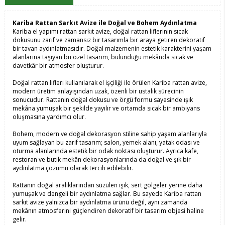
Kariba Rattan Sarkıt Avize ile Doğal ve Bohem Aydınlatma
Kariba el yapımı rattan sarkıt avize, doğal rattan liflerinin sıcak
dokusunu zarif ve zamansız bir tasarımla bir araya getiren dekoratif
bir tavan aydınlatmasıdır. Doğal malzemenin estetik karakterini yaşam
alanlarına taşıyan bu özel tasarım, bulunduğu mekânda sıcak ve
davetkâr bir atmosfer oluşturur.
Doğal rattan lifleri kullanılarak el işçiliği ile örülen Kariba rattan avize,
modern üretim anlayışından uzak, özenli bir ustalık sürecinin
sonucudur. Rattanın doğal dokusu ve örgü formu sayesinde ışık
mekâna yumuşak bir şekilde yayılır ve ortamda sıcak bir ambiyans
oluşmasına yardımcı olur.
Bohem, modern ve doğal dekorasyon stiline sahip yaşam alanlarıyla
uyum sağlayan bu zarif tasarım; salon, yemek alanı, yatak odası ve
oturma alanlarında estetik bir odak noktası oluşturur. Ayrıca kafe,
restoran ve butik mekân dekorasyonlarında da doğal ve şık bir
aydınlatma çözümü olarak tercih edilebilir.
Rattanın doğal aralıklarından süzülen ışık, sert gölgeler yerine daha
yumuşak ve dengeli bir aydınlatma sağlar. Bu sayede Kariba rattan
sarkıt avize yalnızca bir aydınlatma ürünü değil, aynı zamanda
mekânın atmosferini güçlendiren dekoratif bir tasarım objesi haline
gelir.