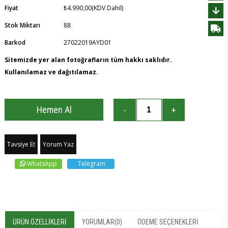
Fiyat
₺4.990,00
(KDV Dahil)
Stok Miktarı
88
Barkod
27022019AYD01
Sitemizde yer alan fotoğrafların tüm hakkı saklıdır.
Kullanılamaz ve dağıtılamaz.
Tavsiye Et
Yorum Yaz
WhatsApp
Telegram
ÜRÜN ÖZELLIKLERI
YORUMLAR
(0)
ÖDEME SEÇENEKLERI