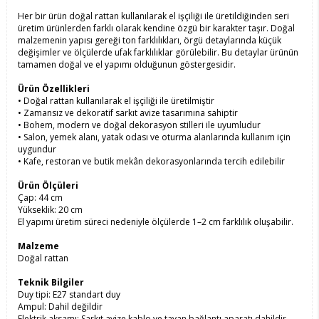
Her bir ürün doğal rattan kullanılarak el işçiliği ile üretildiğinden seri
üretim ürünlerden farklı olarak kendine özgü bir karakter taşır. Doğal
malzemenin yapısı gereği ton farklılıkları, örgü detaylarında küçük
değişimler ve ölçülerde ufak farklılıklar görülebilir. Bu detaylar ürünün
tamamen doğal ve el yapımı olduğunun göstergesidir.
Ürün Özellikleri
• Doğal rattan kullanılarak el işçiliği ile üretilmiştir
• Zamansız ve dekoratif sarkıt avize tasarımına sahiptir
• Bohem, modern ve doğal dekorasyon stilleri ile uyumludur
• Salon, yemek alanı, yatak odası ve oturma alanlarında kullanım için
uygundur
• Kafe, restoran ve butik mekân dekorasyonlarında tercih edilebilir
Ürün Ölçüleri
Çap: 44 cm
Yükseklik: 20 cm
El yapımı üretim süreci nedeniyle ölçülerde 1–2 cm farklılık oluşabilir.
Malzeme
Doğal rattan
Teknik Bilgiler
Duy tipi: E27 standart duy
Ampul: Dahil değildir
Elektrik aksamı: Sarkıt avize kablo ve tavan bağlantı aparatı dahildir