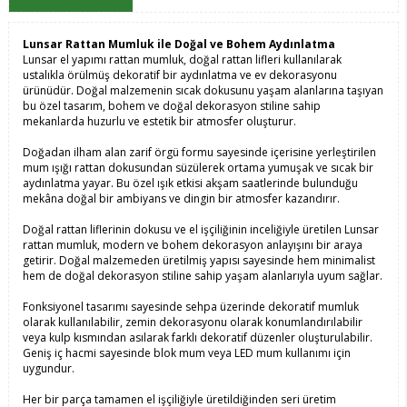
Lunsar Rattan Mumluk ile Doğal ve Bohem Aydınlatma
Lunsar el yapımı rattan mumluk, doğal rattan lifleri kullanılarak
ustalıkla örülmüş dekoratif bir aydınlatma ve ev dekorasyonu
ürünüdür. Doğal malzemenin sıcak dokusunu yaşam alanlarına taşıyan
bu özel tasarım, bohem ve doğal dekorasyon stiline sahip
mekanlarda huzurlu ve estetik bir atmosfer oluşturur.
Doğadan ilham alan zarif örgü formu sayesinde içerisine yerleştirilen
mum ışığı rattan dokusundan süzülerek ortama yumuşak ve sıcak bir
aydınlatma yayar. Bu özel ışık etkisi akşam saatlerinde bulunduğu
mekâna doğal bir ambiyans ve dingin bir atmosfer kazandırır.
Doğal rattan liflerinin dokusu ve el işçiliğinin inceliğiyle üretilen Lunsar
rattan mumluk, modern ve bohem dekorasyon anlayışını bir araya
getirir. Doğal malzemeden üretilmiş yapısı sayesinde hem minimalist
hem de doğal dekorasyon stiline sahip yaşam alanlarıyla uyum sağlar.
Fonksiyonel tasarımı sayesinde sehpa üzerinde dekoratif mumluk
olarak kullanılabilir, zemin dekorasyonu olarak konumlandırılabilir
veya kulp kısmından asılarak farklı dekoratif düzenler oluşturulabilir.
Geniş iç hacmi sayesinde blok mum veya LED mum kullanımı için
uygundur.
Her bir parça tamamen el işçiliğiyle üretildiğinden seri üretim