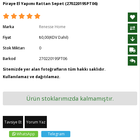
Piraye El Yapımı Rattan Sepet
(27022019SPT06)
Marka
Renesse Home
Fiyat
₺0,00
(KDV Dahil)
Stok Miktarı
0
Barkod
27022019SPT06
Sitemizde yer alan fotoğrafların tüm hakkı saklıdır.
Kullanılamaz ve dağıtılamaz.
Ürün stoklarımızda kalmamıştır.
Tavsiye Et
Yorum Yaz
WhatsApp
Telegram