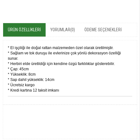
ÜRÜN ÖZELLIKLERI
YORUMLAR
(0)
ÖDEME SEÇENEKLERI
* El işçiliği ile doğal rattan malzemeden özel olarak üretilmiştir.
* Sağlam ve tok duruşu ile evlerinize çok yönlü dekorasyon özelliği
sunar.
* Herbiri elde üretildiği için kendine özgü farklılıklar gösterebilir.
* Çap: 45cm
* Yükseklik: 8cm
* Sap dahil yükseklik: 14cm
* Ücretsiz kargo
* Kredi kartına 12 taksit imkanı