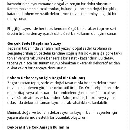
kazandırırken aynı zamanda doğal ve zengin bir doku oluşturur.
Rattan malzemenin sıcak tonları, bulunduğu ortama doğal bir şıklık
katarken bohem ve rustik dekorasyon tarzını tamamlayan güçlü bir
detay sunar.
El işçiliği sayesinde her tepsi kendine özgü bir karakter taşır ve seri
üretim ürünlerden ayrışarak daha özel bir kullanım deneyimi sunar.
Gerçek Sedef Kaplama Yüzey
Tepsinin tabanında yer alan mdf yüzey, doğal sedef kaplama ile
zenginleştirilmiştir. Sedefin kendine özgü ışıltılı dokusu ışığa göre farklı
tonlar yansıtarak ürüne benzersiz bir estetik kazandırır. Bu detay,
tepsiyi yalnızca bir sunum ürünü olmaktan çıkararak dekoratif açıdan
dikkat çekici bir parçaya dönüştürür.
Bohem Dekorasyon İçin Doğal Bir Dokunuş
Zagora rattan tepsi, sade ve doğal tasarımıyla bohem dekorasyon
tarzını destekleyen güçlü bir dekoratif üründür. Orta sehpa üzerinde
mum, kitap veya aksesuarlarla kombinlendiğinde mekâna sıcak ve
davetkâr bir atmosfer kazandırır. Salon, mutfak, balkon veya yatak
odasında dekoratif tamamlayıcı olarak rahatlıkla kullanılabilir.
Minimal, doğal ve bohem dekorasyon anlayışını benimseyenler için
yaşam alanlarında estetik bir bütünlük oluşturur.
Dekoratif ve Çok Amaçlı Kullanım