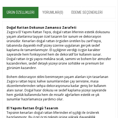
ÜRÜN ÖZELLIKLERI
YORUMLAR
(0)
ÖDEME SEÇENEKLERI
Doğal Rattan Dokunun Zamansız Zarafeti
Zagora El Yapımı Rattan Tepsi, doğal rattan liflerinin estetik dokusunu
yaşam alanlarına taşıyan özel tasarım bir sunum ve dekorasyon
ürünüdür. Kenarları doğal rattan örgüden üretilen bu zarif tepsi,
tabanında dayanıklı mdf yüzey üzerine uygulanan gerçek sedef
kaplama ile tamamlanmıştır. El işçiliğinin verdiği özgün karakter
sayesinde hem fonksiyonel hem de dekoratif bir kullanım sunar.
Doğal rattan örgü yapısı mekâna sıcak, samimi ve bohem bir atmosfer
kazandırırken, sedef detaylı yüzeyi ürüne sofistike ve premium bir
görünüm kazandırır.
Bohem dekorasyon stilini benimseyen yaşam alanları için tasarlanan
Zagora rattan tepsi; kahve sunumlarından çay servisine, masa
düzenlemelerinden sehpa dekorasyonuna kadar geniş bir kullanım
alanı sunar. Doğal hasır dokusu ve sedef kaplama yüzeyi sayesinde
hem günlük kullanımda hem de misafir ağırlarken estetik ve şık
sunumlar hazırlamanıza yardımcı olur.
El Yapımı Rattan Örgü Tasarım
Tepsinin kenarları doğal rattan liflerinden el işçiliği ile örülerek
hazırlanmıştır. Bu özel örgü tekniği ürüne yüksek dayanıklılık