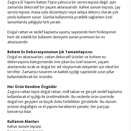
Zagora El Yapımı Rattan Tepsi yalnızca bir servis tepsisi değil, aynı
zamanda dekoratif bir yaşam aksesuarıdır. Kahve sunum tepsisi, çay
servisi tepsisi, masa üstü düzenleyici veya sehpa dekoru olarak çok
yönlü kullanım sunar. Günlük kullanımda pratiklik sağlarken özel
sunumlarda şıklığıyla fark yaratır.
Doğal rattan ve sedef kaplama uyumu sayesinde hem fonksiyonel
hem de estetik bir kullanım deneyimi sunan premium bir ev
aksesuarıdır.
Bohem Ev Dekorasyonunun Şık Tamamlayıcısı
Doğal ev aksesuarları, rattan dekoratif ürünler ve bohem ev
dekorasyonu kategorisinde öne çıkan bu özel tasarım, yaşam
alanlarında sıcak ve doğal bir stil oluşturmak isteyenler için ideal bir
tercihtir. Zamansız tasarımı ve kaliteli işçiliği sayesinde uzun yıllar
kullanılabilecek bir üründür.
Her Ürün Kendine Özgüdür
Zagora rattan tepsi doğal rattan, mdf taban ve gerçek sedef kaplama
kullanılarak el işçiliği ile üretilmektedir. Bu nedenle ürün üzerinde
doğal ton geçişleri ve küçük doku farklılıkları görülebilir. Bu durum
ürünün doğallığını ve el yapımı karakterini yansıtır, her parçayı
benzersiz kılar.
Kullanım Alanları
Kahve sunum tepsisi