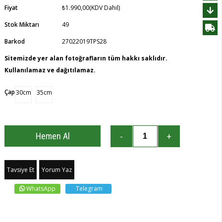
Fiyat
₺1.990,00
(KDV Dahil)
Stok Miktarı
49
Barkod
27022019TPS28
Sitemizde yer alan fotoğrafların tüm hakkı saklıdır.
Kullanılamaz ve dağıtılamaz.
Çap
30cm
35cm
Tavsiye Et
Yorum Yaz
WhatsApp
Telegram